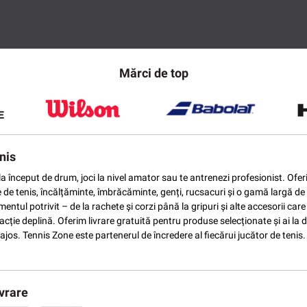
Mărci de top
nis
ti la început de drum, joci la nivel amator sau te antrenezi profesionist. O
e de tenis, încălțăminte, îmbrăcăminte, genți, rucsacuri și o gamă largă de 
ntul potrivit – de la rachete și corzi până la gripuri și alte accesorii car
ție deplină. Oferim livrare gratuită pentru produse selecționate și ai la di
vantajos. Tennis Zone este partenerul de încredere al fiecărui jucător de te
vrare