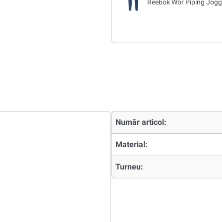
Reebok Wor Piping Jogge
Număr articol:
Material:
Turneu: