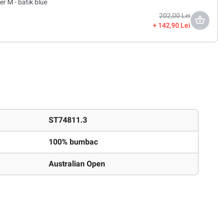
r M - batik blue
202,00 Lei
142,90 Lei
ST74811.3
100% bumbac
Australian Open