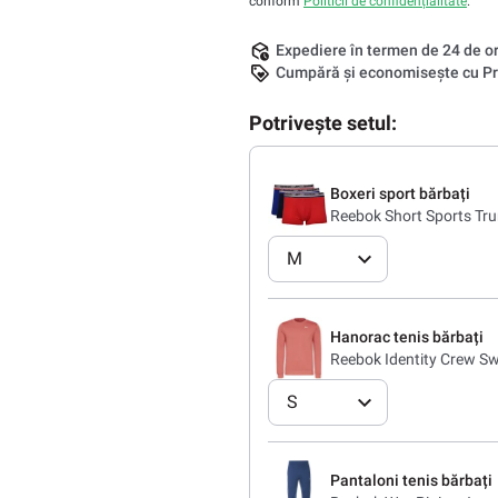
conform
Politicii de confidențialitate
.
Expediere în termen de 24 de o
Cumpără și economisește cu Pr
Potrivește setul:
Boxeri sport bărbați
Reebok Short Sports Trun
M
Hanorac tenis bărbați
Reebok Identity Crew Sw
S
Pantaloni tenis bărbați