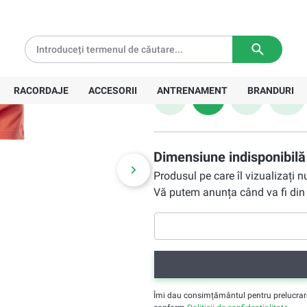
red
65,40 Lei
tă pentru comenzi de peste
639 Lei
Livrare in
3-5 zile lucratoare
Preț recomandat:
94,00 Lei
Mărime
RACORDAJE
ACCESORII
ANTRENAMENT
BRANDURI
S
M
L
XL
Dimensiune indisponibilă
Produsul pe care îl vizualizați 
Vă putem anunța când va fi din 
Îmi dau consimțământul pentru prelucrarea 