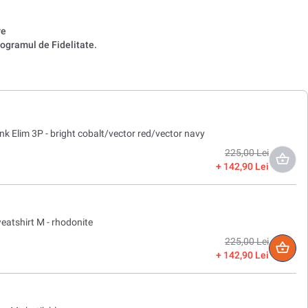
re
ogramul de Fidelitate.
k Elim 3P - bright cobalt/vector red/vector navy
225,00 Lei
142,90 Lei
eatshirt M - rhodonite
225,00 Lei
142,90 Lei