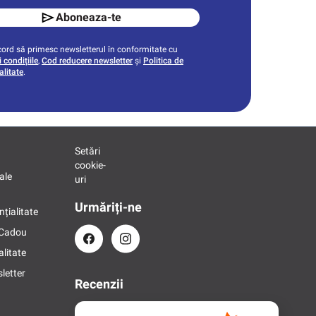
Aboneaza-te
ord să primesc newsletterul în conformitate cu
 condițiile
,
Cod reducere newsletter
și
Politica de
alitate
.
Setări
cookie-
ale
uri
Urmăriți-ne
nțialitate
 Cadou
alitate
letter
Recenzii