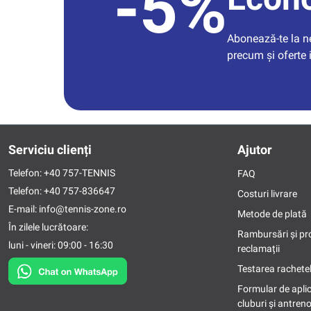
-5%
Abonează-te la new
precum și oferte 
Serviciu clienți
Ajutor
Telefon:
+40 757-TENNIS
FAQ
Telefon:
+40 757-836647
Costuri livrare
E-mail:
info@tennis-zone.ro
Metode de plată
În zilele lucrătoare:
Rambursări și pr
luni - vineri: 09:00 - 16:30
reclamații
Testarea rachetel
Formular de apli
cluburi și antreno