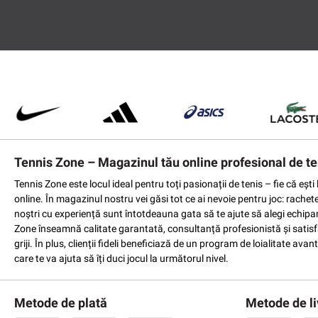
Tennis Zone – Magazinul tău online profesional de te
Tennis Zone este locul ideal pentru toți pasionații de tenis – fie că eș
online. În magazinul nostru vei găsi tot ce ai nevoie pentru joc: rachet
noștri cu experiență sunt întotdeauna gata să te ajute să alegi echipame
Zone înseamnă calitate garantată, consultanță profesionistă și satisfac
griji. În plus, clienții fideli beneficiază de un program de loialitate a
care te va ajuta să îți duci jocul la următorul nivel.
Metode de plată
Metode de li