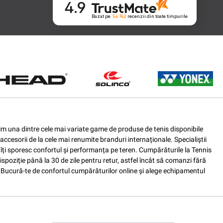
4.9
Bazat pe
54 742
recenzii
din toate timpurile
ferim una dintre cele mai variate game de produse de tenis disponibile
accesorii de la cele mai renumite branduri internaționale. Specialiștii
e îți sporesc confortul și performanța pe teren. Cumpărăturile la Tennis
spoziție până la 30 de zile pentru retur, astfel încât să comanzi fără
nis. Bucură-te de confortul cumpărăturilor online și alege echipamentul