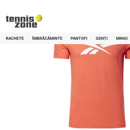
Reebok Big Logo Tee M - dynamic 
+40 757-836647
Livrare gratui
RACHETE
ÎMBRĂCĂMINTE
PANTOFI
GENȚI
MINGI