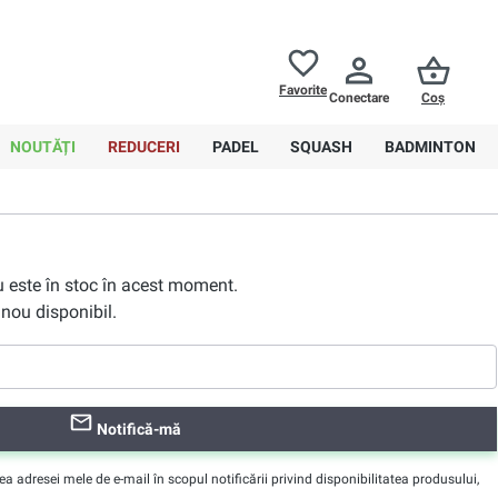
Returnări până la
30 de zile
Ajutor
Favorite
Conectare
Coș
0,00 RON
NOUTĂȚI
REDUCERI
PADEL
SQUASH
BADMINTON
nu este în stoc în acest moment.
nou disponibil.
Notifică-mă
adresei mele de e-mail în scopul notificării privind disponibilitatea produsului,