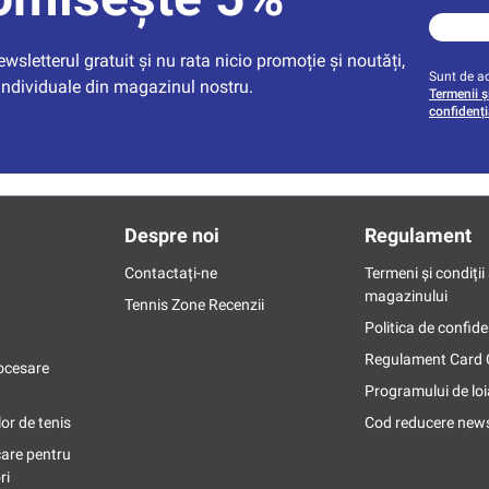
sletterul gratuit și nu rata nicio promoție și noutăți, 
Sunt de ac
individuale din magazinul nostru.
Termenii și
confidenți
Despre noi
Regulament
Contactați-ne
Termeni și condiții 
magazinului
Tennis Zone Recenzii
Politica de confide
Regulament Card
ocesare
Programului de loi
or de tenis
Cod reducere news
care pentru
ri