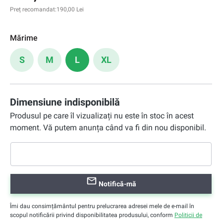
Preț recomandat:
190,00 Lei
Mărime
S
M
L
XL
Dimensiune indisponibilă
Produsul pe care îl vizualizați nu este în stoc în acest
moment. Vă putem anunța când va fi din nou disponibil.
Notifică-mă
Îmi dau consimțământul pentru prelucrarea adresei mele de e-mail în
scopul notificării privind disponibilitatea produsului, conform
Politicii de