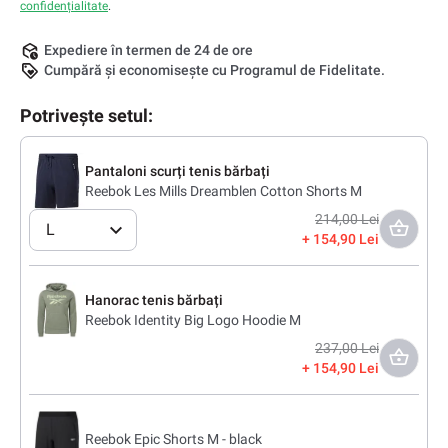
confidențialitate
.
Expediere în termen de 24 de ore
Cumpără și economisește cu Programul de Fidelitate.
Potrivește setul:
Pantaloni scurți tenis bărbați
Reebok Les Mills Dreamblen Cotton Shorts M
214,00 Lei
L
154,90 Lei
Hanorac tenis bărbați
Reebok Identity Big Logo Hoodie M
237,00 Lei
154,90 Lei
Reebok Epic Shorts M - black