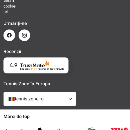
Setări
cookie-
uri
Urmăriți-ne
Recenzii
4.9
Bazat pe
54 717
recenzii
din toate timpurile
Tennis Zone în Europa
tennis-zone.ro
Mărci de top