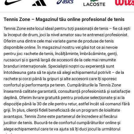
Tennis Zone – Magazinul tău online profesional de tenis
Tennis Zone este locul ideal pentru toți pasionații de tenis – fie că ești
la început de drum, joci la nivel amator sau te antrenezi profesionist.
Oferim una dintre cele mai variate game de produse de tenis
disponibile online. În magazinul nostru vei găsi tot ce ai nevoie
pentru joc: rachete de tenis, încălțăminte, îmbrăcăminte, genți,
rucsacuri și o gamă largă de accesorii de la cele mai renumite
branduri internaționale. Specialiștii noștri cu experiență sunt
întotdeauna gata să te ajute să alegi echipamentul potrivit – de la
rachete și corzi până la gripuri și alte accesorii care îți sporesc
confortul și performanța pe teren. Cumpărăturile la Tennis Zone
înseamnă calitate garantată, consultanță profesionistă și satisfacție
deplină. Oferim livrare gratuită pentru produse selecționate și ai la
dispoziție până la 30 de zile pentru retur, astfel încât să comanzi fără
griji. În plus, clienții fideli beneficiază de un program de loialitate
avantajos. Tennis Zone este partenerul de încredere al fiecărui
jucător de tenis. Bucură-te de confortul cumpărăturilor online și
alege echipamentul care te va ajuta să îți duci jocul la următorul