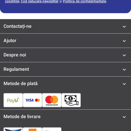
condițiile
,
Cod reducere newsletter
și
Politica de confidențialitate
.
Contactați-ne
Ajutor
Despre noi
Regulament
Metode de plată
Metode de livrare