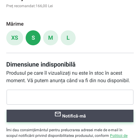
Preț recomandat:
166,00 Lei
Mărime
XS
S
M
L
Dimensiune indisponibilă
Produsul pe care îl vizualizați nu este în stoc în acest
moment. Vă putem anunța când va fi din nou disponibil.
Notifică-mă
Îmi dau consimțământul pentru prelucrarea adresei mele de e-mail în
scopul notificării privind disponibilitatea produsului, conform
Politicii de