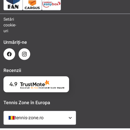
Setări
cookie-
uri
Urmăriți-ne
Recenzii
4.9
Bazat pe
54 724
recenzii
din toate timpurile
Tennis Zone în Europa
tennis-zone.ro