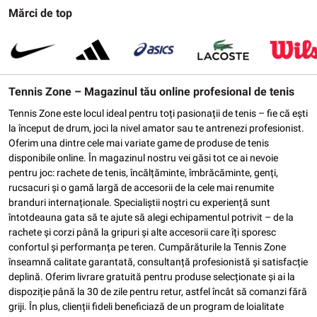
Mărci de top
Tennis Zone – Magazinul tău online profesional de tenis
Tennis Zone este locul ideal pentru toți pasionații de tenis – fie că ești
la început de drum, joci la nivel amator sau te antrenezi profesionist.
Oferim una dintre cele mai variate game de produse de tenis
disponibile online. În magazinul nostru vei găsi tot ce ai nevoie
pentru joc: rachete de tenis, încălțăminte, îmbrăcăminte, genți,
rucsacuri și o gamă largă de accesorii de la cele mai renumite
branduri internaționale. Specialiștii noștri cu experiență sunt
întotdeauna gata să te ajute să alegi echipamentul potrivit – de la
rachete și corzi până la gripuri și alte accesorii care îți sporesc
confortul și performanța pe teren. Cumpărăturile la Tennis Zone
înseamnă calitate garantată, consultanță profesionistă și satisfacție
deplină. Oferim livrare gratuită pentru produse selecționate și ai la
dispoziție până la 30 de zile pentru retur, astfel încât să comanzi fără
griji. În plus, clienții fideli beneficiază de un program de loialitate