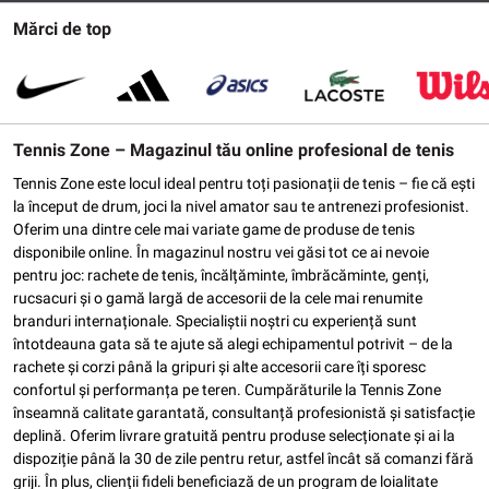
Mărci de top
Tennis Zone – Magazinul tău online profesional de tenis
Tennis Zone este locul ideal pentru toți pasionații de tenis – fie că ești
la început de drum, joci la nivel amator sau te antrenezi profesionist.
Oferim una dintre cele mai variate game de produse de tenis
disponibile online. În magazinul nostru vei găsi tot ce ai nevoie
pentru joc: rachete de tenis, încălțăminte, îmbrăcăminte, genți,
rucsacuri și o gamă largă de accesorii de la cele mai renumite
branduri internaționale. Specialiștii noștri cu experiență sunt
întotdeauna gata să te ajute să alegi echipamentul potrivit – de la
rachete și corzi până la gripuri și alte accesorii care îți sporesc
confortul și performanța pe teren. Cumpărăturile la Tennis Zone
înseamnă calitate garantată, consultanță profesionistă și satisfacție
deplină. Oferim livrare gratuită pentru produse selecționate și ai la
dispoziție până la 30 de zile pentru retur, astfel încât să comanzi fără
griji. În plus, clienții fideli beneficiază de un program de loialitate