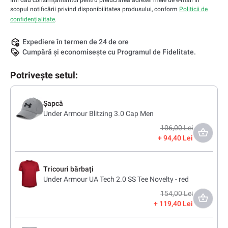
Îmi dau consimțământul pentru prelucrarea adresei mele de e-mail în
scopul notificării privind disponibilitatea produsului, conform
Politicii de
confidențialitate
.
Expediere în termen de 24 de ore
Cumpără și economisește cu Programul de Fidelitate.
Potrivește setul:
Șapcă
Under Armour Blitzing 3.0 Cap Men
106,00 Lei
94,40 Lei
Tricouri bărbați
Under Armour UA Tech 2.0 SS Tee Novelty - red
154,00 Lei
119,40 Lei