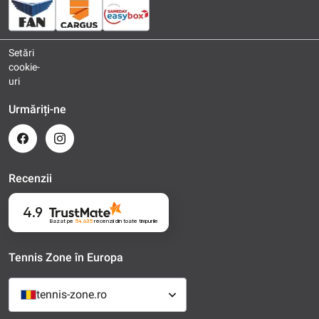
Setări
cookie-
uri
Urmăriți-ne
Recenzii
4.9
Bazat pe
54 635
recenzii
din toate timpurile
Tennis Zone în Europa
tennis-zone.ro