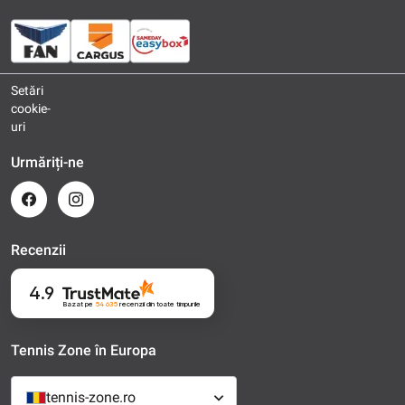
Setări
cookie-
uri
Urmăriți-ne
Recenzii
4.9
Bazat pe
54 635
recenzii
din toate timpurile
Tennis Zone în Europa
tennis-zone.ro