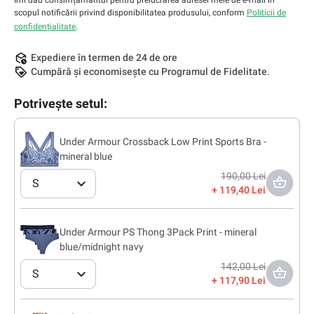
Îmi dau consimțământul pentru prelucrarea adresei mele de e-mail în
scopul notificării privind disponibilitatea produsului, conform
Politicii de
confidențialitate
.
Expediere în termen de 24 de ore
Cumpără și economisește cu Programul de Fidelitate.
Potrivește setul:
Under Armour Crossback Low Print Sports Bra -
mineral blue
190,00 Lei
S
119,40 Lei
Under Armour PS Thong 3Pack Print - mineral
blue/midnight navy
142,00 Lei
S
117,90 Lei