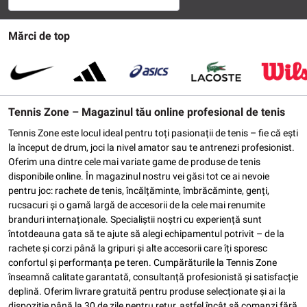
Mărci de top
Tennis Zone – Magazinul tău online profesional de tenis
Tennis Zone este locul ideal pentru toți pasionații de tenis – fie că ești
la început de drum, joci la nivel amator sau te antrenezi profesionist.
Oferim una dintre cele mai variate game de produse de tenis
disponibile online. În magazinul nostru vei găsi tot ce ai nevoie
pentru joc: rachete de tenis, încălțăminte, îmbrăcăminte, genți,
rucsacuri și o gamă largă de accesorii de la cele mai renumite
branduri internaționale. Specialiștii noștri cu experiență sunt
întotdeauna gata să te ajute să alegi echipamentul potrivit – de la
rachete și corzi până la gripuri și alte accesorii care îți sporesc
confortul și performanța pe teren. Cumpărăturile la Tennis Zone
înseamnă calitate garantată, consultanță profesionistă și satisfacție
deplină. Oferim livrare gratuită pentru produse selecționate și ai la
dispoziție până la 30 de zile pentru retur, astfel încât să comanzi fără