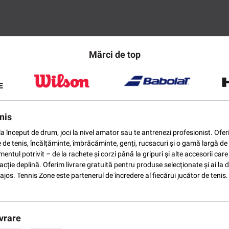
Mărci de top
nis
ti la început de drum, joci la nivel amator sau te antrenezi profesionist. O
e de tenis, încălțăminte, îmbrăcăminte, genți, rucsacuri și o gamă largă de 
ntul potrivit – de la rachete și corzi până la gripuri și alte accesorii car
ție deplină. Oferim livrare gratuită pentru produse selecționate și ai la di
vantajos. Tennis Zone este partenerul de încredere al fiecărui jucător de te
vrare