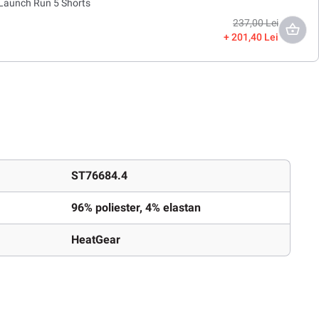
Launch Run 5 Shorts
237,00 Lei
201,40 Lei
ST76684.4
96% poliester, 4% elastan
HeatGear