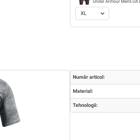
Under Armour Men's UA 
XL
Număr articol:
Material:
Tehnologii: