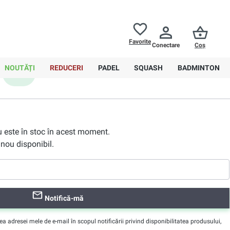
Returnări până la
30 de zile
Ajutor
Favorite
Conectare
Coș
0,00 RON
NOUTĂȚI
REDUCERI
PADEL
SQUASH
BADMINTON
XXL
nu este în stoc în acest moment.
nou disponibil.
Notifică-mă
adresei mele de e-mail în scopul notificării privind disponibilitatea produsului,