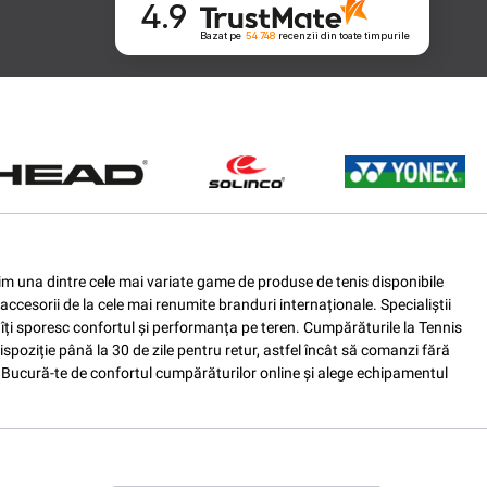
4.9
Bazat pe
54 748
recenzii
din toate timpurile
ferim una dintre cele mai variate game de produse de tenis disponibile
accesorii de la cele mai renumite branduri internaționale. Specialiștii
e îți sporesc confortul și performanța pe teren. Cumpărăturile la Tennis
spoziție până la 30 de zile pentru retur, astfel încât să comanzi fără
nis. Bucură-te de confortul cumpărăturilor online și alege echipamentul