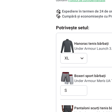
conform
Politicii de confidențialitate
.
Expediere în termen de 24 de o
Cumpără și economisește cu Pr
Potrivește setul:
Hanorac tenis bărbați
Under Armour Launch 3
XL
Boxeri sport bărbați
Under Armour Men's UA 
S
Pantaloni scurți tenis b