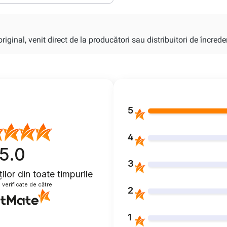
iginal, venit direct de la producători sau distribuitori de încrede
5
4
5.0
3
ților
din toate timpurile
 verificate de către
2
1