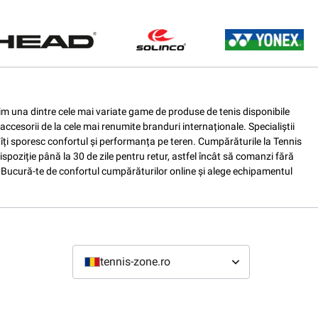
ferim una dintre cele mai variate game de produse de tenis disponibile
accesorii de la cele mai renumite branduri internaționale. Specialiștii
e îți sporesc confortul și performanța pe teren. Cumpărăturile la Tennis
spoziție până la 30 de zile pentru retur, astfel încât să comanzi fără
nis. Bucură-te de confortul cumpărăturilor online și alege echipamentul
tennis-zone.ro