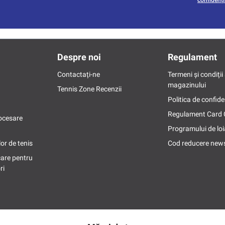
confidenți
Despre noi
Regulament
Contactați-ne
Termeni și condiții 
magazinului
Tennis Zone Recenzii
Politica de confide
Regulament Card
ocesare
Programului de loi
or de tenis
Cod reducere news
care pentru
ri