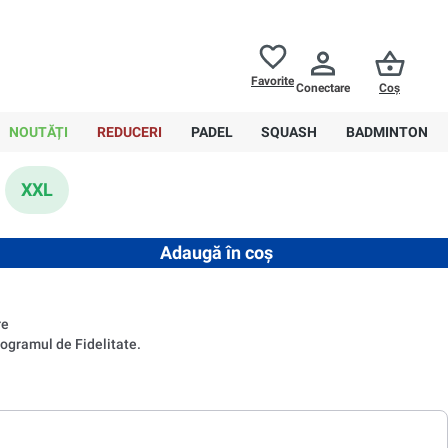
Returnări până la
30 de zile
Ajutor
Favorite
Conectare
Coș
0,00 RON
NOUTĂȚI
REDUCERI
PADEL
SQUASH
BADMINTON
XXL
ntitatea dorită sau utilizați butoanele pentru a mări sau micșora 
Adaugă în coș
re
ogramul de Fidelitate.