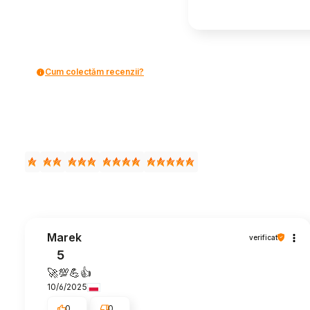
Cum colectăm recenzii?
Marek
verificat
5
🚀💯💪👍️
10/6/2025
0
0