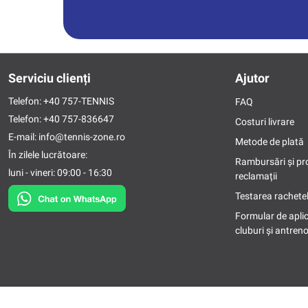
Serviciu clienți
Ajutor
Telefon:
+40 757-TENNIS
FAQ
Telefon:
+40 757-836647
Costuri livrare
E-mail:
info@tennis-zone.ro
Metode de plată
În zilele lucrătoare:
Rambursări și pr
luni - vineri: 09:00 - 16:30
reclamații
Testarea rachetel
Formular de apli
cluburi și antreno