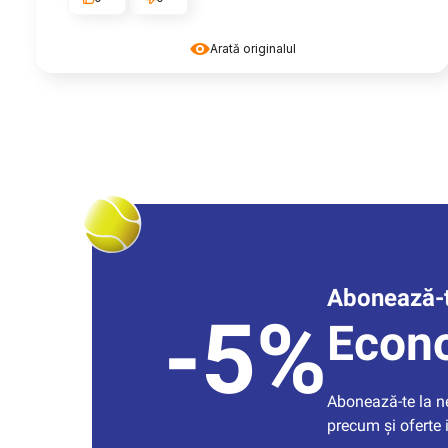
Arată originalul
Abonează-t
-5%
Econ
Abonează-te la new
precum și oferte 