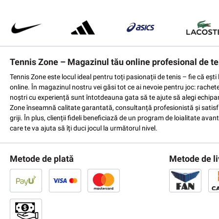
Tennis Zone – Magazinul tău online profesional de te
Tennis Zone este locul ideal pentru toți pasionații de tenis – fie că eș
online. În magazinul nostru vei găsi tot ce ai nevoie pentru joc: rachet
noștri cu experiență sunt întotdeauna gata să te ajute să alegi echipame
Zone înseamnă calitate garantată, consultanță profesionistă și satisfac
griji. În plus, clienții fideli beneficiază de un program de loialitate a
care te va ajuta să îți duci jocul la următorul nivel.
Metode de plată
Metode de li