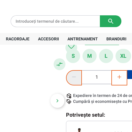
tă pentru comenzi de peste
639 Lei
Livrare in
3-5 zile lucratoare
Pantaloni
207,40 Lei
Preț recomandat:
268,00 Lei
RACORDAJE
ACCESORII
ANTRENAMENT
BRANDURI
Mărime:
Tabel cu mărimi
S
M
L
XL
Cantitate produs: Introduceți ca
Expediere în termen de 24 de o
Cumpără și economisește cu Pr
Potrivește setul: