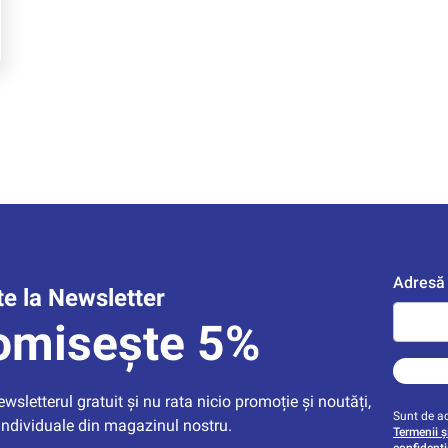
Adresă 
e la Newsletter
omisește 5%
sletterul gratuit și nu rata nicio promoție și noutăți, 
Sunt de ac
individuale din magazinul nostru.
Termenii și