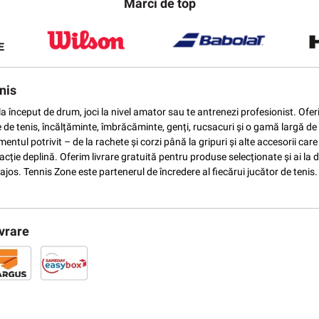
Mărci de top
nis
ti la început de drum, joci la nivel amator sau te antrenezi profesionist. O
e de tenis, încălțăminte, îmbrăcăminte, genți, rucsacuri și o gamă largă de 
ntul potrivit – de la rachete și corzi până la gripuri și alte accesorii car
ție deplină. Oferim livrare gratuită pentru produse selecționate și ai la di
vantajos. Tennis Zone este partenerul de încredere al fiecărui jucător de te
vrare