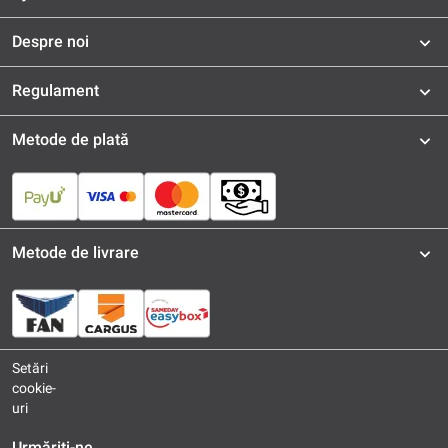
Despre noi
Regulament
Metode de plată
Metode de livrare
Setări
cookie-
uri
Urmăriți-ne