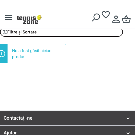
Livrare gratuită pentru comenzi de peste
639 Lei
Mega menu baner nowości desktop
Filtre și Sortare
Nu a fost găsit niciun
produs.
Contactați-ne
Ajutor