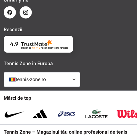
Recenzii
4.9
Bazat pe
54 748
recenzii
din toate timpurile
Tennis Zone în Europa
tennis-zone.ro
Mărci de top
Tennis Zone – Magazinul tău online profesional de tenis