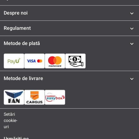
Despre noi
Regulament
Metode de plată
Metode de livrare
Setări
cookie-
uri
Urmăriți-ne