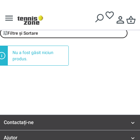
Livrare gratuită pentru comenzi de peste
639 Lei
Produkt Polecany Padel
Filtre și Sortare
Nu a fost găsit niciun
produs.
Contactați-ne
Ajutor